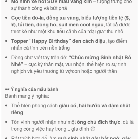
Mô hình xe hơi SUV màu vàng kim
– tượng trưng cho
sự thành công và bứt phá
Cọc tiền đô-la, đồng xu vàng, biểu tượng tiền tệ ($,
¥), túi tiền, đồng hồ, suit men cool ngầu
, tất cả được
thiết kế như một khu tiểu cảnh của “đại gia” thu nhỏ
Topper “Happy Birthday” đen cách điệu
, tạo điểm
nhấn cá tính trên nền trắng
Dòng chữ viết tay trên đế:
“Chúc mừng Sinh nhật Bố
Nhé”
– cực kỳ thân mật, vui nhộn, thể hiện rõ sự tinh
nghịch và yêu thương từ vợ/con hoặc người thân
🕶️
Ý nghĩa của mẫu bánh
Bánh mang ý nghĩa:
Thể hiện phong cách
giàu có, hài hước và đậm chất
riêng
Tôn vinh người nhận như một
ông chủ đích thực
, dù là
trong công việc hay trong... gia đình 😄
Rất thích hợp để làm
quà sinh nhật gây bất ngờ, gây