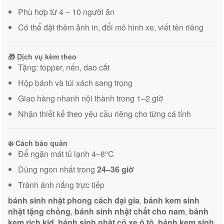
Phù hợp từ 4 – 10 người ăn
Có thể đặt thêm ảnh in, đổi mô hình xe, viết tên riêng
🎁
Dịch vụ kèm theo
Tặng: topper, nến, dao cắt
Hộp bánh và túi xách sang trọng
Giao hàng nhanh nội thành trong 1–2 giờ
Nhận thiết kế theo yêu cầu riêng cho từng cá tính
❄️
Cách bảo quản
Để ngăn mát tủ lạnh 4–8°C
Dùng ngon nhất trong
24–36 giờ
Tránh ánh nắng trực tiếp
bánh sinh nhật phong cách đại gia
,
bánh kem sinh
nhật tặng chồng
,
bánh sinh nhật chất cho nam
,
bánh
kem rich kid
,
bánh sinh nhật có xe ô tô
,
bánh kem sinh