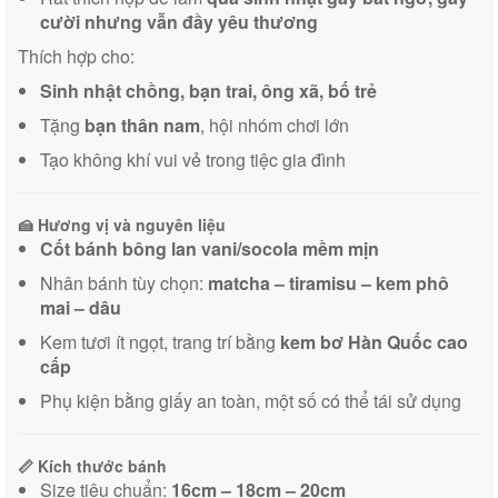
cười nhưng vẫn đầy yêu thương
Thích hợp cho:
Sinh nhật chồng, bạn trai, ông xã, bố trẻ
Tặng
bạn thân nam
, hội nhóm chơi lớn
Tạo không khí vui vẻ trong tiệc gia đình
🍰
Hương vị và nguyên liệu
Cốt bánh bông lan vani/socola mềm mịn
Nhân bánh tùy chọn:
matcha – tiramisu – kem phô
mai – dâu
Kem tươi ít ngọt, trang trí bằng
kem bơ Hàn Quốc cao
cấp
Phụ kiện bằng giấy an toàn, một số có thể tái sử dụng
📏
Kích thước bánh
Size tiêu chuẩn:
16cm – 18cm – 20cm